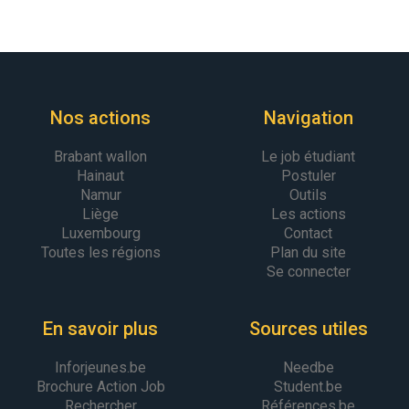
Nos actions
Navigation
Brabant wallon
Le job étudiant
Hainaut
Postuler
Namur
Outils
Liège
Les actions
Luxembourg
Contact
Toutes les régions
Plan du site
Se connecter
En savoir plus
Sources utiles
Inforjeunes.be
Needbe
Brochure Action Job
Student.be
Rechercher
Références.be