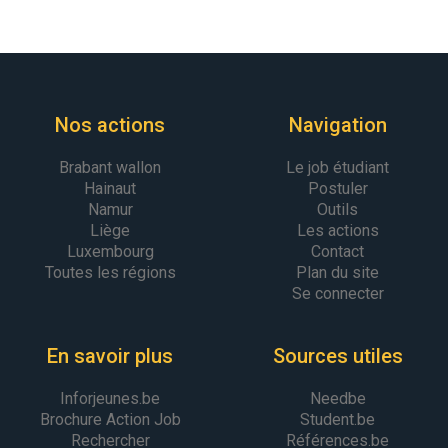
Nos actions
Navigation
Brabant wallon
Le job étudiant
Hainaut
Postuler
Namur
Outils
Liège
Les actions
Luxembourg
Contact
Toutes les régions
Plan du site
Se connecter
En savoir plus
Sources utiles
Inforjeunes.be
Needbe
Brochure Action Job
Student.be
Rechercher
Références.be