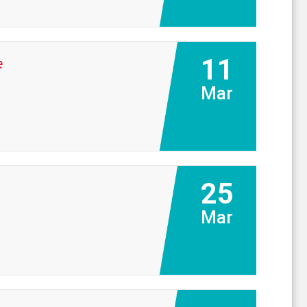
11
e
Mar
25
Mar