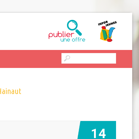
Hainaut
14