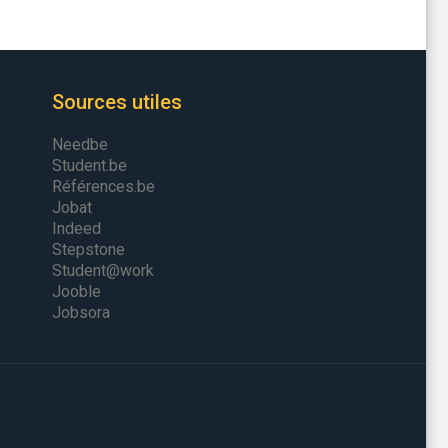
Sources utiles
Needbe
Student.be
Références.be
Jobat
Indeed
Stepstone
Student@work
Jooble
Jobsora