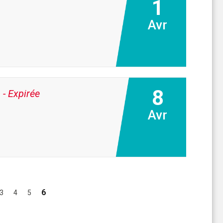
1
Avr
8
g
- Expirée
Avr
6
3
4
5