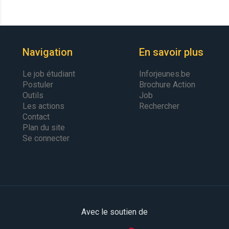
Navigation
En savoir plus
Le job étudiant
Inforjeunes.be
Postuler
Brochure Action
Outils
Job
Les actions
Rechercher
Contact
Plan du site
Se connecter
Avec le soutien de