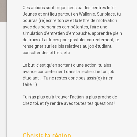
Ces actions sont organisées par les centres Infor
Jeunes et ont lieu partout en Wallonie. Sur place, tu
pourras (ré)écrire ton cv et la lettre de motivation
avec des personnes compétentes, faire une
simulation d’entretien d’embauche, apprendre plein
de trucs et astuces pour postuler correctement, te
renseigner sur les lois relatives au job étudiant,
consulter des offres, etc.
Le but, c’est qu’en sortant d’une action, tu aies
avancé concrètement dans la recherche ton job
étudiant … Tu ne restes donc pas assis(e) à rien
faire ! :)
Tu n’as plus qu’à trouver l’action la plus proche de
chez toi, et t’y rendre avec toutes tes questions !
Choisis ta région