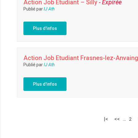
Action Job Etudiant – Silly
- Expirée
Publié par
IJ Ath
Plus d'infos
Action Job Etudiant Frasnes-lez-Anvain
Publié par
IJ Ath
Plus d'infos
|<
<<
…
2