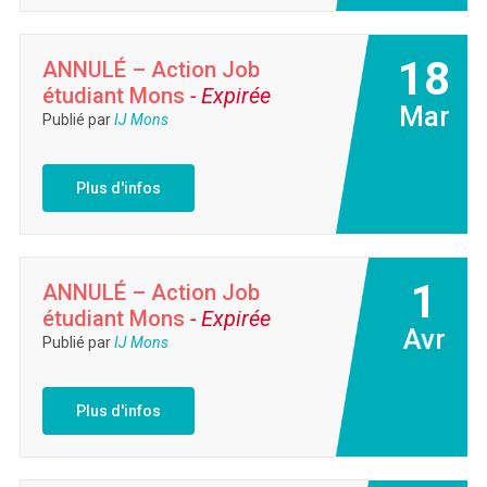
18
ANNULÉ – Action Job
étudiant Mons
- Expirée
Mar
Publié par
IJ Mons
Plus d'infos
1
ANNULÉ – Action Job
étudiant Mons
- Expirée
Avr
Publié par
IJ Mons
Plus d'infos