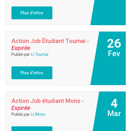
Plus d'infos
26
Action Job Étudiant Tournai
-
Expirée
Fev
Publié par
IJ Tournai
Plus d'infos
4
Action Job étudiant Mons
-
Expirée
Mar
Publié par
IJ Mons