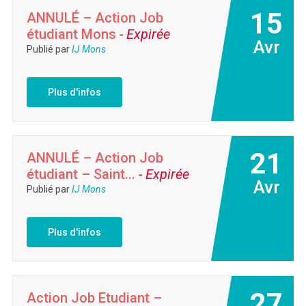
15
ANNULÉ – Action Job
étudiant Mons
- Expirée
Avr
Publié par
IJ Mons
Plus d'infos
21
ANNULÉ – Action Job
étudiant – Saint...
- Expirée
Avr
Publié par
IJ Mons
Plus d'infos
27
Action Job Etudiant –