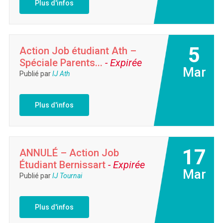
Plus d'infos
5
Action Job étudiant Ath –
Spéciale Parents...
- Expirée
Mar
Publié par
IJ Ath
Plus d'infos
17
ANNULÉ – Action Job
Étudiant Bernissart
- Expirée
Mar
Publié par
IJ Tournai
Plus d'infos