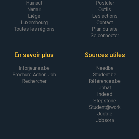
Hainaut
Postuler
Namur
Outils
Liège
Les actions
Luxembourg
Contact
Toutes les régions
Plan du site
Se connecter
En savoir plus
Sources utiles
Inforjeunes.be
Needbe
Brochure Action Job
Student.be
Rechercher
Références.be
Jobat
Indeed
Stepstone
Student@work
Jooble
Jobsora