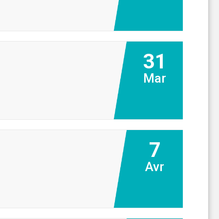
31
Mar
7
Avr