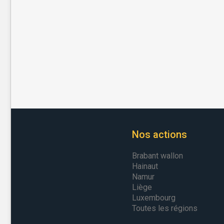
Nos actions
Brabant wallon
Hainaut
Namur
Liège
Luxembourg
Toutes les régions