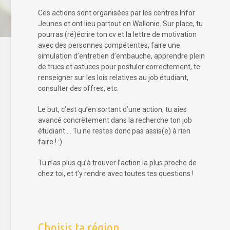
Ces actions sont organisées par les centres Infor
Jeunes et ont lieu partout en Wallonie. Sur place, tu
pourras (ré)écrire ton cv et la lettre de motivation
avec des personnes compétentes, faire une
simulation d’entretien d’embauche, apprendre plein
de trucs et astuces pour postuler correctement, te
renseigner sur les lois relatives au job étudiant,
consulter des offres, etc.
Le but, c’est qu’en sortant d’une action, tu aies
avancé concrètement dans la recherche ton job
étudiant … Tu ne restes donc pas assis(e) à rien
faire ! :)
Tu n’as plus qu’à trouver l’action la plus proche de
chez toi, et t’y rendre avec toutes tes questions !
Choisis ta région