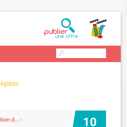
régions
10
ion d...
-