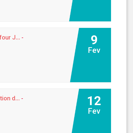
9
our J...
-
Fev
12
ion d...
-
Fev