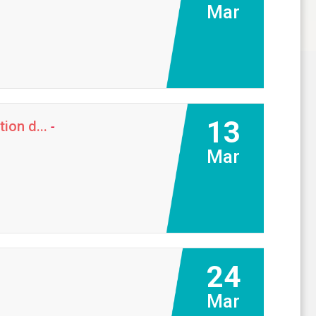
Mar
13
ion d...
-
Mar
24
Mar