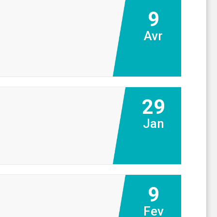
9
Avr
29
Jan
9
Fev