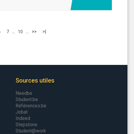
…
…
>>
>|
6
7
10
Sources utiles
Needbe
Student.be
Références.be
Jobat
Indeed
Stepstone
Student@work