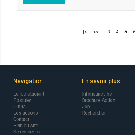
|<
<<
…
5
3
4
Navigation
En savoir plus
Le job étudiant
Inforjeunes.be
Postuler
Brochure Action
Outils
Job
Les actions
Rechercher
Contact
Plan du site
Se connecter