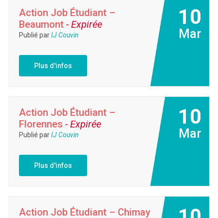
10
Action Job Étudiant –
Beaumont
- Expirée
Mar
Publié par
IJ Couvin
Plus d'infos
10
Action Job Étudiant –
Florennes
- Expirée
Mar
Publié par
IJ Couvin
Plus d'infos
10
Action Job Étudiant – Chimay