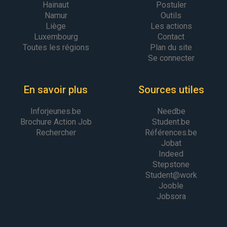
Hainaut
Postuler
Namur
Outils
Liège
Les actions
Luxembourg
Contact
Toutes les régions
Plan du site
Se connecter
En savoir plus
Sources utiles
Inforjeunes.be
Needbe
Brochure Action Job
Student.be
Rechercher
Références.be
Jobat
Indeed
Stepstone
Student@work
Jooble
Jobsora