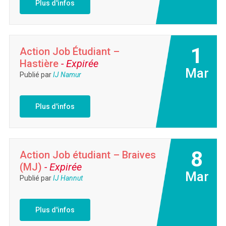
Plus d'infos
1
Action Job Étudiant –
Hastière
- Expirée
Mar
Publié par
IJ Namur
Plus d'infos
8
Action Job étudiant – Braives
(MJ)
- Expirée
Mar
Publié par
IJ Hannut
Plus d'infos