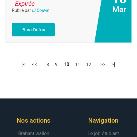
- Expirée
Mar
Publié par
IJ Couvin
Plus d'infos
|<
<<
…
10
…
>>
>|
8
9
11
12
Nos actions
Navigation
Brabant wallon
Le job étudiant