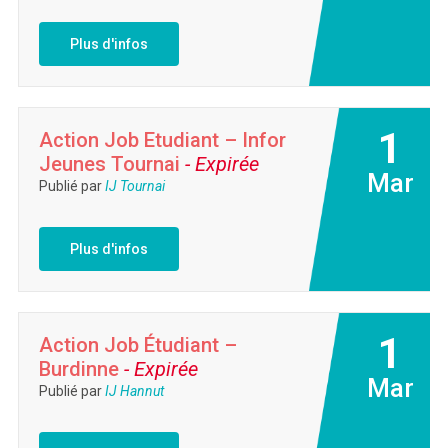
Plus d'infos
1
Action Job Etudiant – Infor
Jeunes Tournai
- Expirée
Mar
Publié par
IJ Tournai
Plus d'infos
1
Action Job Étudiant –
Burdinne
- Expirée
Mar
Publié par
IJ Hannut