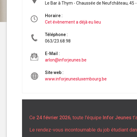
Le Bar à Thym - Chaussée de Neufchâteau, 45 
Horaire :
Cet évènement a déjà eu lieu
Téléphone :
063/23.68.98
E-Mail :
arlon@inforjeunes.be
Site web :
www.inforjeunesluxembourg.be
Ce
24 février 2026
, toute l'équipe
Infor Jeunes
t'
Le rendez-vous incontournable du job étudiant da