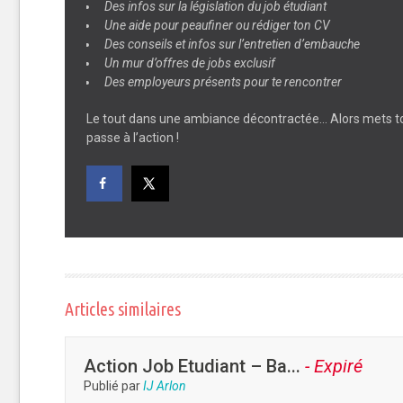
Des infos sur la législation du job étudiant
Une aide pour peaufiner ou rédiger ton CV
Des conseils et infos sur l’entretien d’embauche
Un mur d’offres de jobs exclusif
Des employeurs présents pour te rencontrer
Le tout dans une ambiance décontractée… Alors mets to
passe à l’action !
Articles similaires
Action Job Etudiant – Ba...
- Expiré
Publié par
IJ Arlon