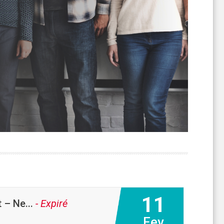
11
 – Ne...
- Expiré
Fev