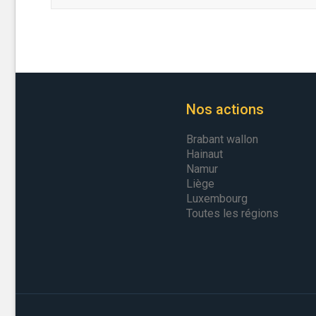
Nos actions
Brabant wallon
Hainaut
Namur
Liège
Luxembourg
Toutes les régions