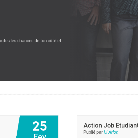
utes les chances de ton côté et
25
Action Job Etudiant
Publié par
IJ Arlon
Fev