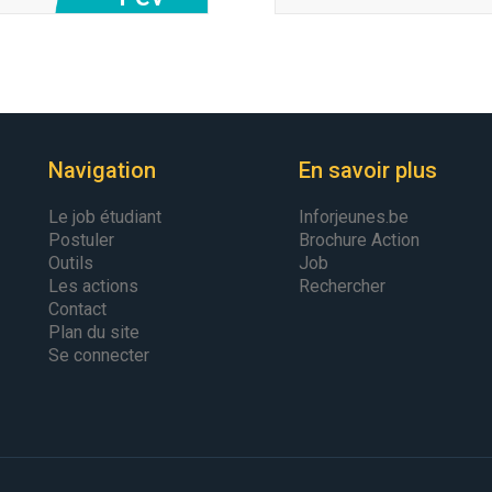
Navigation
En savoir plus
Le job étudiant
Inforjeunes.be
Postuler
Brochure Action
Outils
Job
Les actions
Rechercher
Contact
Plan du site
Se connecter