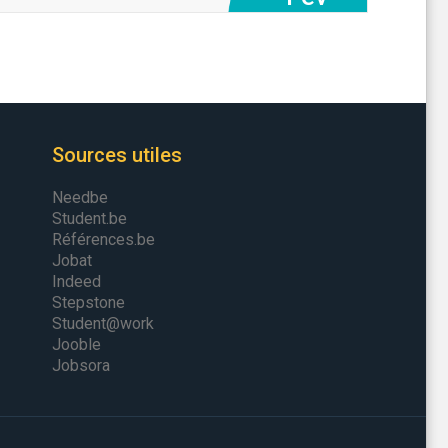
Sources utiles
Needbe
Student.be
Références.be
Jobat
Indeed
Stepstone
Student@work
Jooble
Jobsora