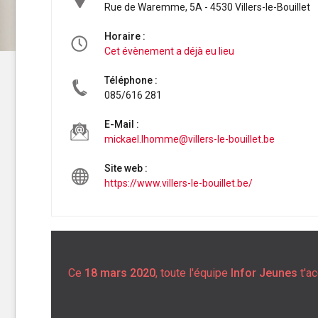
Rue de Waremme, 5A - 4530 Villers-le-Bouillet
Horaire :
Cet évènement a déjà eu lieu
Téléphone :
085/616 281
E-Mail :
mickael.lhomme@villers-le-bouillet.be
Site web :
https://www.villers-le-bouillet.be/
Ce
18 mars 2020
, toute l'équipe
Infor Jeunes
t'ac