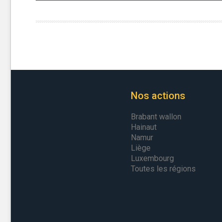
Nos actions
Brabant wallon
Hainaut
Namur
Liège
Luxembourg
Toutes les régions