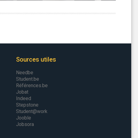
Sources utiles
Needbe
Student.be
Références.be
Jobat
Indeed
Stepstone
Student@work
Jooble
Jobsora