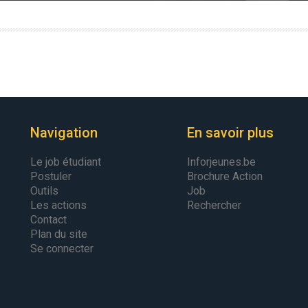
Navigation
En savoir plus
Le job étudiant
Inforjeunes.be
Postuler
Brochure Action
Outils
Job
Les actions
Rechercher
Contact
Plan du site
Se connecter