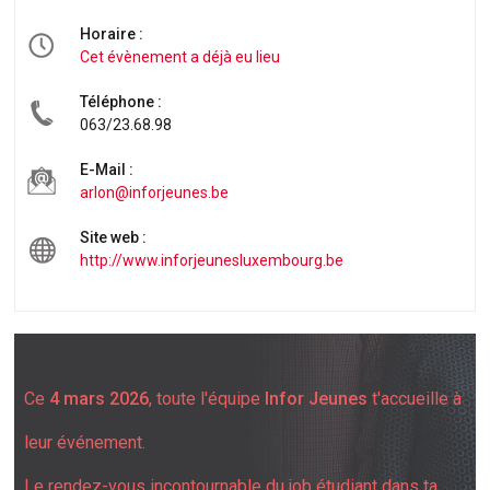
Horaire :
Cet évènement a déjà eu lieu
Téléphone :
063/23.68.98
E-Mail :
arlon@inforjeunes.be
Site web :
http://www.inforjeunesluxembourg.be
Ce
4 mars 2026
, toute l'équipe
Infor Jeunes
t'accueille à
leur événement.
Le rendez-vous incontournable du job étudiant dans ta