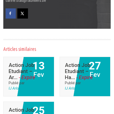
carine.stas@fauvillers.be
Articles similaires
13
27
Action Job
Action Job
Etudiant –
Etudiant –
Fev
Fev
Ar...
- Expiré
Ha...
- Expiré
Publié par
Publié par
IJ Arlon
IJ Arlon
25
Action Job