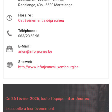
Radelange, 43b - 6630 Martelange
Horaire :
Cet évènement a déjà eu lieu
Téléphone :
063/23.68.98
E-Mail :
arlon@inforjeunes.be
Site web :
http://www.inforjeunesluxembourg.be
Ce
26 février 2026
, toute l'équipe
Infor Jeunes
t'accueille à leur événement.