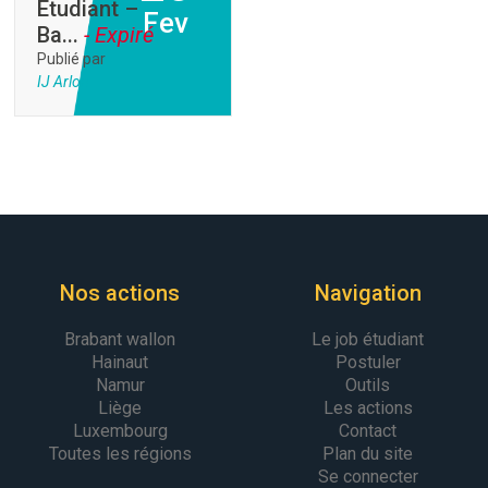
Etudiant –
Fev
Ba...
- Expiré
Publié par
IJ Arlon
Nos actions
Navigation
Brabant wallon
Le job étudiant
Hainaut
Postuler
Namur
Outils
Liège
Les actions
Luxembourg
Contact
Toutes les régions
Plan du site
Se connecter