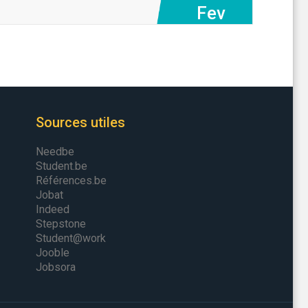
Fev
Sources utiles
Needbe
Student.be
Références.be
Jobat
Indeed
Stepstone
Student@work
Jooble
Jobsora