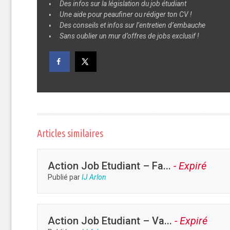
Des infos sur
la
législation du job étudiant
Une aide pour peaufiner ou rédiger
ton CV
!
Des conseils et infos sur
l’entretien d’embauche
Sans oublier
un mur d’offres de jobs
exclusif !
Articles similaires
Action Job Etudiant – Fa...
- Expiré
Publié par
IJ Arlon
Action Job Etudiant – Va...
- Expiré