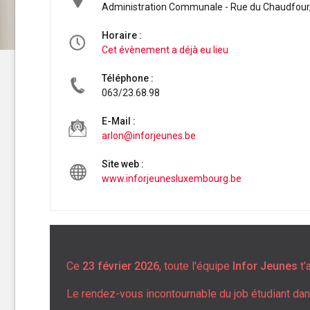
Administration Communale - Rue du Chaudfour, 
Horaire :
Cet évènement a déjà eu lieu
Téléphone :
063/23.68.98
E-Mail :
arlon@inforjeunes.be
Site web :
www.inforjeunesluxembourg.be
Ce
23 février 2026
, toute l'équipe
Infor Jeunes
t'
Le rendez-vous incontournable du job étudiant da