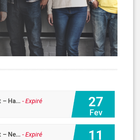
27
 – Ha...
- Expiré
Fev
11
 – Ne...
- Expiré