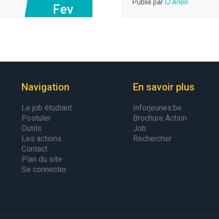
Publié par
IJ Arlon
Fev
Navigation
En savoir plus
Le job étudiant
Inforjeunes.be
Postuler
Brochure Action
Outils
Job
Les actions
Rechercher
Contact
Plan du site
Se connecter