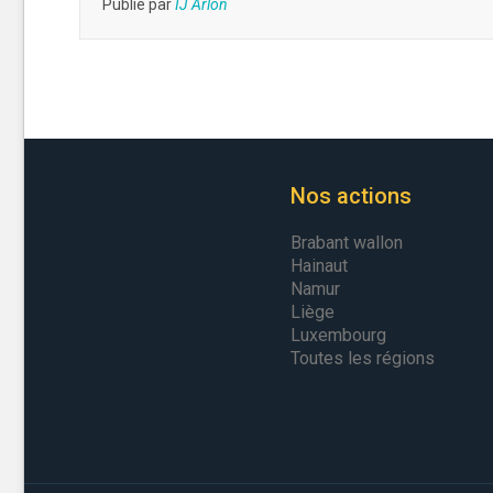
Publié par
IJ Arlon
Nos actions
Brabant wallon
Hainaut
Namur
Liège
Luxembourg
Toutes les régions