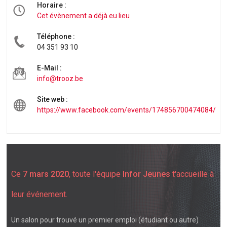
Horaire :
Cet évènement a déjà eu lieu
Téléphone :
04 351 93 10
E-Mail :
info@trooz.be
Site web :
https://www.facebook.com/events/174856700474084/
Ce
7 mars 2020
, toute l'équipe
Infor Jeunes
t'accueille à
leur événement.
Un salon pour trouvé un premier emploi (étudiant ou autre)