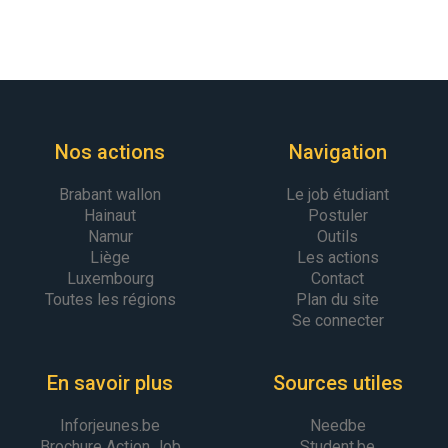
Nos actions
Navigation
Brabant wallon
Le job étudiant
Hainaut
Postuler
Namur
Outils
Liège
Les actions
Luxembourg
Contact
Toutes les régions
Plan du site
Se connecter
En savoir plus
Sources utiles
Inforjeunes.be
Needbe
Brochure Action Job
Student.be