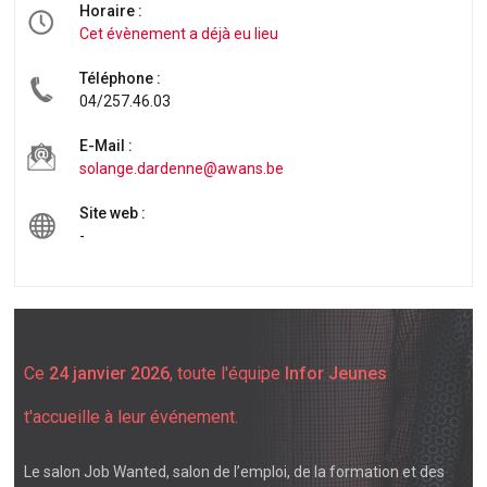
Horaire :
Cet évènement a déjà eu lieu
Téléphone :
04/257.46.03
E-Mail :
solange.dardenne@awans.be
Site web :
-
Ce
24 janvier 2026
, toute l'équipe
Infor Jeunes
t'accueille à leur événement.
Le salon
Job Wanted
, salon de l’emploi, de la formation et des