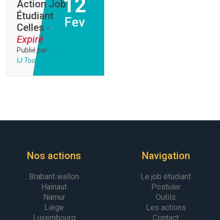
12
Action Job
Étudiant
Fev
Celles
-
Expiré
Publié par
IJ Tournai
Nos actions
Navigation
Brabant wallon
Le job étudiant
Hainaut
Postuler
Namur
Outils
Liège
Les actions
Luxembourg
Contact