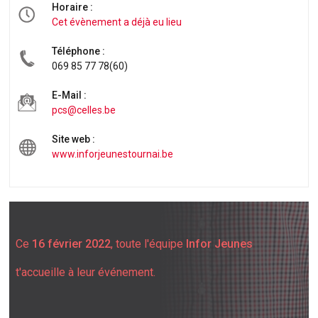
Horaire :
Cet évènement a déjà eu lieu
Téléphone :
069 85 77 78(60)
E-Mail :
pcs@celles.be
Site web :
www.inforjeunestournai.be
Ce
16 février 2022
, toute l'équipe
Infor Jeunes
t'accueille à leur événement.