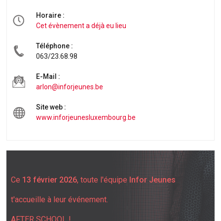
Horaire :
Cet évènement a déjà eu lieu
Téléphone :
063/23.68.98
E-Mail :
arlon@inforjeunes.be
Site web :
www.inforjeunesluxembourg.be
Ce
13 février 2026
, toute l'équipe
Infor Jeunes
t'accueille à leur événement.
AFTER SCHOOL !