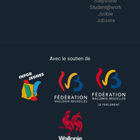
Stepstone
Student@work
Jooble
Jobsora
Avec le soutien de