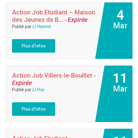
4
Action Job Etudiant – Maison
des Jeunes de B...
- Expirée
Mar
Publié par
IJ Hannut
Plus d'infos
11
Action Job Villers-le-Bouillet
-
Expirée
Mar
Publié par
IJ Huy
Plus d'infos