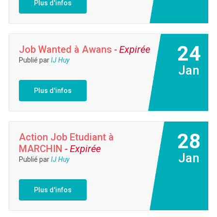
Plus d'infos
24
Job Wanted à Awans
- Expirée
Publié par
IJ Huy
Jan
Plus d'infos
28
Action Job Etudiant à
MARCHIN
- Expirée
Jan
Publié par
IJ Huy
Plus d'infos