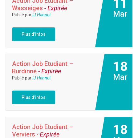
11
Action Job Etudiant –
Wasseiges
- Expirée
Mar
Publié par
IJ Hannut
Plus d'infos
18
Action Job Etudiant –
Burdinne
- Expirée
Mar
Publié par
IJ Hannut
Plus d'infos
18
Action Job Etudiant –
Verviers
- Expirée