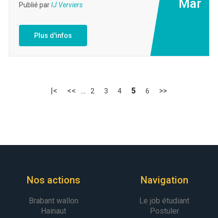
Mar
Publié par
IJ Verviers
Plus d'infos
|<
<<
…
5
>>
2
3
4
6
Nos actions
Navigation
Brabant wallon
Le job étudiant
Hainaut
Postuler