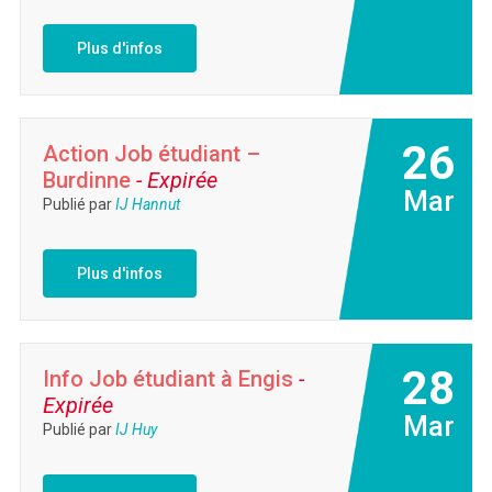
Plus d'infos
26
Action Job étudiant –
Burdinne
- Expirée
Mar
Publié par
IJ Hannut
Plus d'infos
28
Info Job étudiant à Engis
-
Expirée
Mar
Publié par
IJ Huy