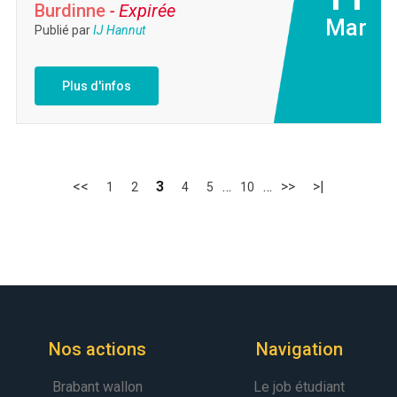
Burdinne
- Expirée
Mar
Publié par
IJ Hannut
Plus d'infos
<<
3
…
…
>>
>|
1
2
4
5
10
Nos actions
Navigation
Brabant wallon
Le job étudiant