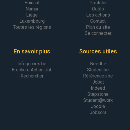
Hainaut
Postuler
Namur
Outils
Liège
Les actions
Luxembourg
Contact
Toutes les régions
Plan du site
Se connecter
En savoir plus
Sources utiles
Inforjeunes.be
Needbe
Brochure Action Job
Student.be
Rechercher
Références.be
Jobat
Indeed
Stepstone
Student@work
Jooble
Jobsora