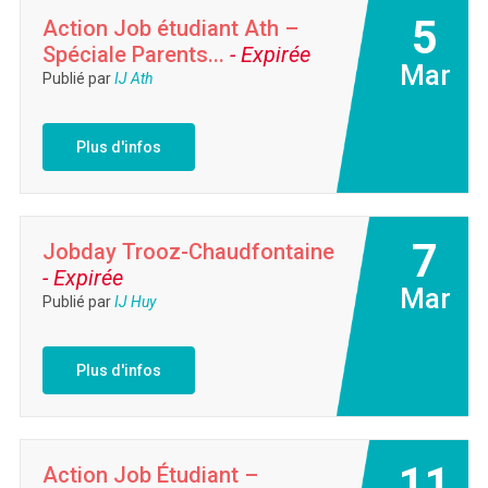
5
Action Job étudiant Ath –
Spéciale Parents...
- Expirée
Mar
Publié par
IJ Ath
Plus d'infos
7
Jobday Trooz-Chaudfontaine
- Expirée
Mar
Publié par
IJ Huy
Plus d'infos
11
Action Job Étudiant –