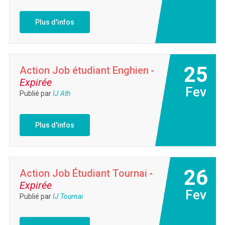
Plus d'infos
25
Action Job étudiant Enghien
-
Expirée
Fev
Publié par
IJ Ath
Plus d'infos
26
Action Job Étudiant Tournai
-
Expirée
Fev
Publié par
IJ Tournai