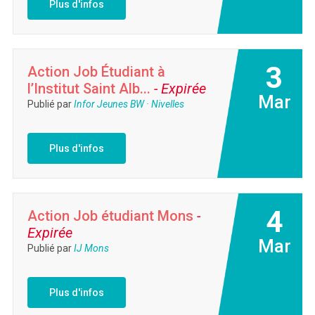
Plus d'infos
3
Action Job Étudiant à
l’Institut Saint Alb...
- Expirée
Mar
Publié par
Infor Jeunes BW · Nivelles
Plus d'infos
4
Action Job étudiant Mons
-
Expirée
Mar
Publié par
IJ Mons
Plus d'infos