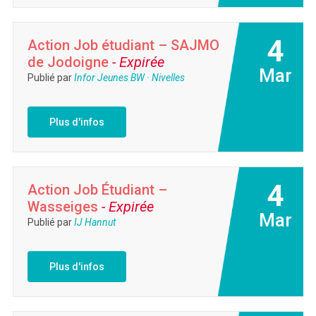
4
Action Job étudiant – SAJMO
de Jodoigne
- Expirée
Mar
Publié par
Infor Jeunes BW · Nivelles
Plus d'infos
4
Action Job Étudiant –
Wasseiges
- Expirée
Mar
Publié par
IJ Hannut
Plus d'infos