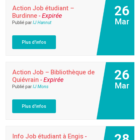
26
Action Job étudiant –
Burdinne
- Expirée
Mar
Publié par
IJ Hannut
Plus d'infos
26
Action Job – Bibliothèque de
Quiévrain
- Expirée
Mar
Publié par
IJ Mons
Plus d'infos
28
Info Job étudiant à Engis
-