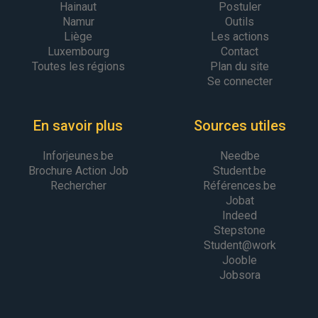
Hainaut
Postuler
Namur
Outils
Liège
Les actions
Luxembourg
Contact
Toutes les régions
Plan du site
Se connecter
En savoir plus
Sources utiles
Inforjeunes.be
Needbe
Brochure Action Job
Student.be
Rechercher
Références.be
Jobat
Indeed
Stepstone
Student@work
Jooble
Jobsora