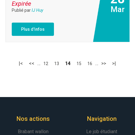
Expirée
Mar
Publié par
IJ Huy
Plus d'infos
|<
<<
…
14
…
>>
>|
12
13
15
16
Nos actions
Navigation
Brabant wallon
Le job étudiant