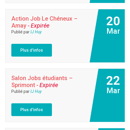
20
Action Job Le Chéneux –
Amay
- Expirée
Mar
Publié par
IJ Huy
Plus d'infos
22
Salon Jobs étudiants –
Sprimont
- Expirée
Mar
Publié par
IJ Huy
Plus d'infos