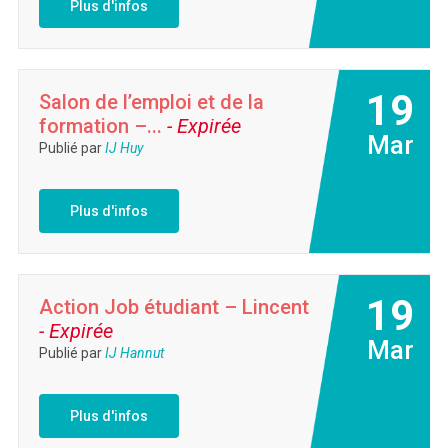
Plus d'infos
19
Salon de l’emploi et de la
formation –...
- Expirée
Mar
Publié par
IJ Huy
Plus d'infos
19
Action Job étudiant – Lincent
- Expirée
Mar
Publié par
IJ Hannut
Plus d'infos