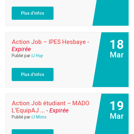
Plus d'infos
18
Action Job – IPES Hesbaye
-
Expirée
Mar
Publié par
IJ Huy
Plus d'infos
19
Action Job étudiant – MADO
L’EquipAJ ...
- Expirée
Mar
Publié par
IJ Mons