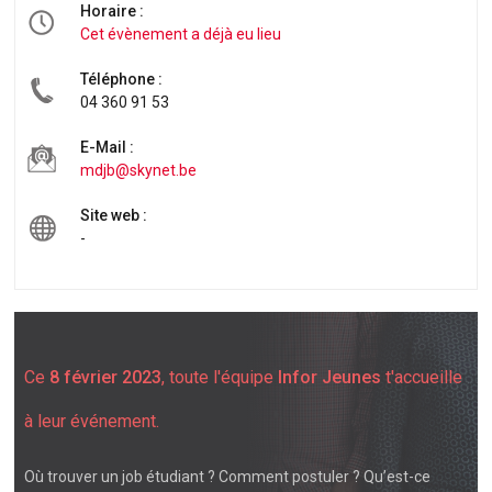
Horaire :
Cet évènement a déjà eu lieu
Téléphone :
04 360 91 53
E-Mail :
mdjb@skynet.be
Site web :
-
Ce
8 février 2023
, toute l'équipe
Infor Jeunes
t'accueille
à leur événement.
Où trouver un job étudiant ? Comment postuler ? Qu’est-ce