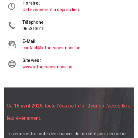
Horaire :
Cet évènement a déjà eu lieu
Téléphone :
065313010
E-Mail :
contact@inforjeunesmons.be
Site web :
www.inforjeunesmons.be
Ce
16 avril 2025
, toute l'équipe
Infor Jeunes
t'accueille à
leur événement.
Tu veux mettre toutes les chances de ton côté pour décrocher