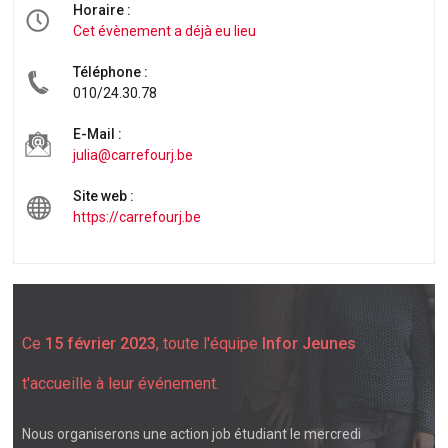
Horaire :
Cet évènement a déjà eu lieu
Téléphone :
010/24.30.78
E-Mail :
julia@carrefourj.be
Site web :
https://carrefourj.be
Ce
15 février 2023
, toute l'équipe
Infor Jeunes
t'accueille à leur événement.
Nous organiserons une action job étudiant le mercredi