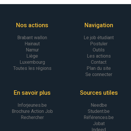
Nos actions
Navigation
Brabant wallon
Le job étudiant
Hainaut
Postuler
Namur
Outils
Liège
Les actions
Luxembourg
Contact
Toutes les régions
Plan du site
Se connecter
En savoir plus
Sources utiles
Inforjeunes.be
Needbe
Brochure Action Job
Student.be
Rechercher
Références.be
Jobat
Indeed