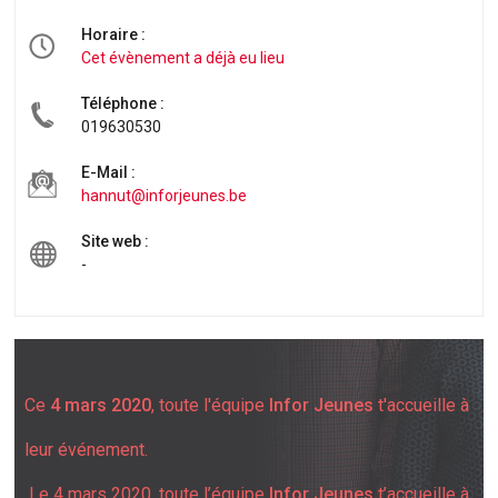
Horaire :
Cet évènement a déjà eu lieu
Téléphone :
019630530
E-Mail :
hannut@inforjeunes.be
Site web :
-
Ce
4 mars 2020
, toute l'équipe
Infor Jeunes
t'accueille à
leur événement.
Le 4 mars 2020, toute l’équipe
Infor Jeunes
t’accueille à