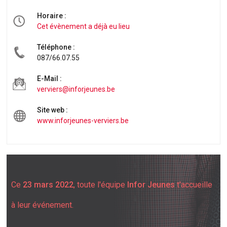
Horaire :
Cet évènement a déjà eu lieu
Téléphone :
087/66.07.55
E-Mail :
verviers@inforjeunes.be
Site web :
www.inforjeunes-verviers.be
Ce
23 mars 2022
, toute l'équipe
Infor Jeunes
t'accueille
à leur événement.