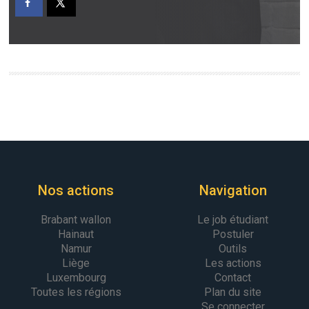
Nos actions
Navigation
Brabant wallon
Le job étudiant
Hainaut
Postuler
Namur
Outils
Liège
Les actions
Luxembourg
Contact
Toutes les régions
Plan du site
Se connecter