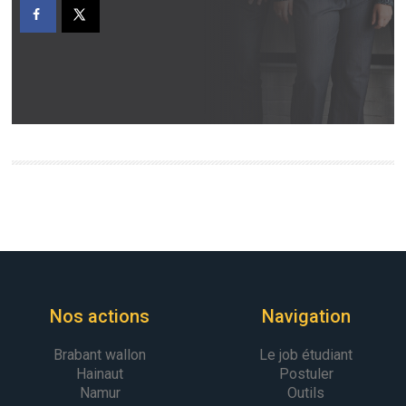
Nos actions
Navigation
Brabant wallon
Le job étudiant
Hainaut
Postuler
Namur
Outils