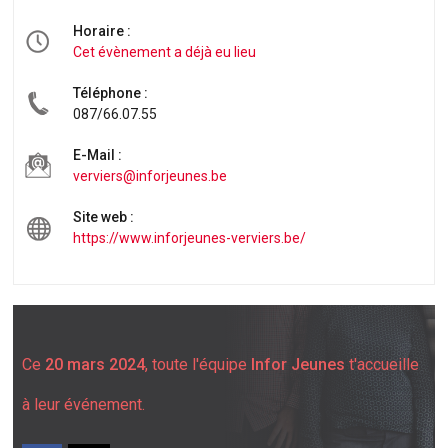
Horaire :
Cet évènement a déjà eu lieu
Téléphone :
087/66.07.55
E-Mail :
verviers@inforjeunes.be
Site web :
https://www.inforjeunes-verviers.be/
Ce
20 mars 2024
, toute l'équipe
Infor Jeunes
t'accueille
à leur événement.