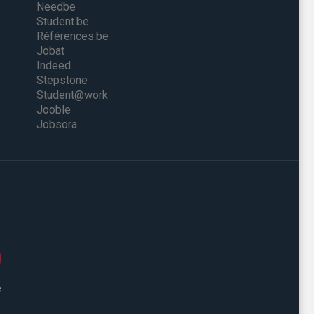
Needbe
Student.be
Références.be
Jobat
Indeed
Stepstone
Student@work
Jooble
Jobsora