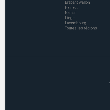
Brabant wallon
Hainaut
Namur
Liège
Luxembourg
Toutes les régions