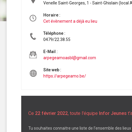
Venelle Saint-Georges, 1 - Saint-Ghislain (local
Horaire :
Cet évènement a déjà eu lieu
Téléphone :
0479/22.38.55
E-Mail :
arpegeamoasbl@gmail.com
Site web :
https://arpegeamo.be/
Ce
22 février 2022
, toute l'équipe
Infor Jeunes
t'
Tu souhaites connaitre une liste de l’ensemble des lieux