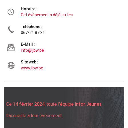
Horaire :
Cet évènement a déjà eu lieu
Téléphone :
067/21.87.31
E-Mail :
info@ijbw.be
Site web :
www.ijbw.be
Ce
14 février 2024
, toute l'équipe
Infor Jeunes
t'accueille à leur événement.