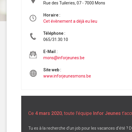
Rue des Tuileries, 07 - 7000 Mons
Horaire :
Cet évènement a déjà eu lieu
Téléphone :
065/31.30.10
E-Mail :
mons@inforjeunes.be
Site web :
www.inforjeunesmons.be
Ce
4 mars 2020
, toute l'équipe
Infor Jeunes
t'acc
Tu es à la recherche d’un job pour les vacances d’été ? D