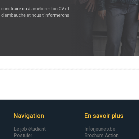
à construire ou à améliorer ton CV et
en d’embauche et nous t’informerons
Navigation
En savoir plus
Le job étudiant
Inforjeunes.be
Postuler
Brochure Action