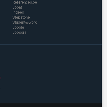
Références.be
Jobat
Indeed
Stepstone
Student@work
Jooble
Jobsora