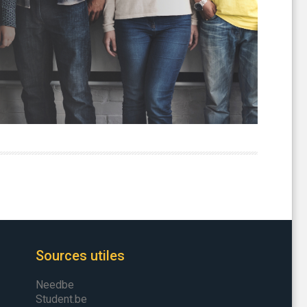
Sources utiles
Needbe
Student.be