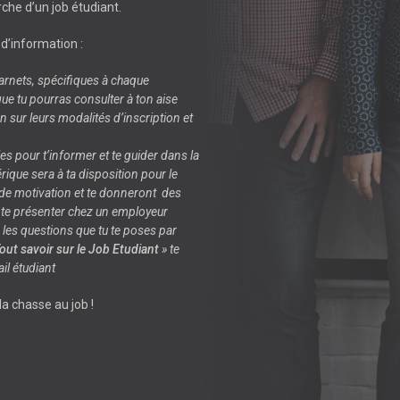
rche d’un job étudiant.
d’information :
carnets, spécifiques à chaque
e tu pourras consulter à ton aise
 sur leurs modalités d’inscription et
s pour t’informer et te guider dans la
rique sera à ta disposition pour le
e de motivation et te donneront des
 te présenter chez un employeur
s les questions que tu te poses par
out savoir sur le Job Etudiant
» te
ail étudiant
a chasse au job !