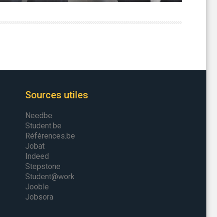
Sources utiles
Needbe
Student.be
Références.be
Jobat
Indeed
Stepstone
Student@work
Jooble
Jobsora