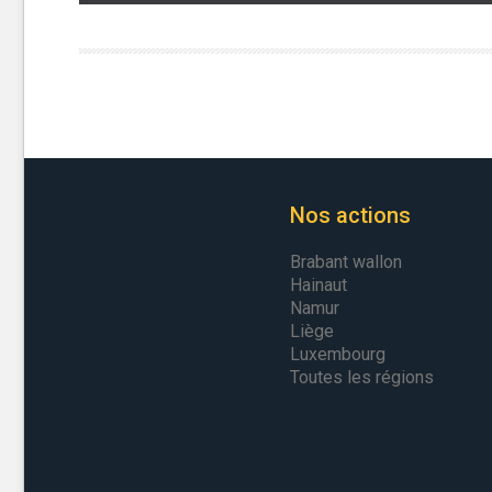
Nos actions
Brabant wallon
Hainaut
Namur
Liège
Luxembourg
Toutes les régions