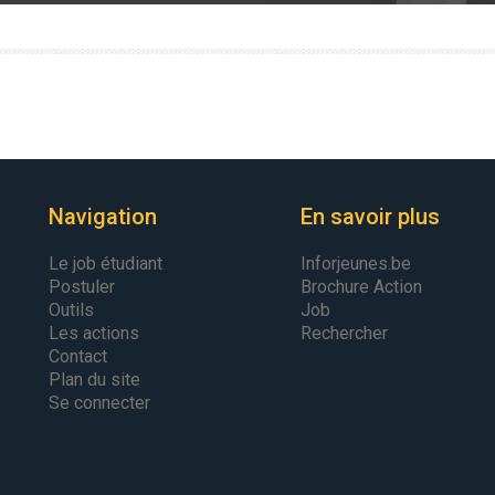
Navigation
En savoir plus
Le job étudiant
Inforjeunes.be
Postuler
Brochure Action
Outils
Job
Les actions
Rechercher
Contact
Plan du site
Se connecter