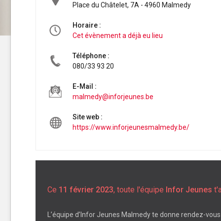
Place du Châtelet, 7A - 4960 Malmedy
Horaire :
Cet évènement a déjà eu lieu
Téléphone :
080/33 93 20
E-Mail :
malmedy@inforjeunes.be
Site web :
https://www.inforjeunesmalmedy.be/
Ce
11 février 2023
, toute l'équipe
Infor Jeunes
t'
L’équipe d’Infor Jeunes Malmedy te donne rendez-vous 