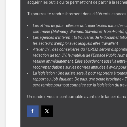
acquérir les outils qui te permettront de partir à la reche
Tu pourras te rendre librement dans différents espaces 
Les
offres de jobs
: elles seront répertoriées dans des 
commune (Malmedy, Waimes, Stavelot et Trois-Ponts) qu
Les
agences d’Intérim
: tu trouveras de la documentation
les secteurs d’emploi avec lesquels elles travaillent
Atelier CV
: des conseillères du FOREM seront disponible
rédaction de ton CV, le matériel de l’Espace Public Numé
réaliser immédiatement. Elles aborderont aussi la lettr
recommandations sur les bonnes attitudes à avoir pour
La
législation
: Une juriste sera là pour répondre à toute
rapport au Job étudiant. De plus, une petite brochure «
T
sera remise pour tout connaître sur la législation du trav
Un rendez-vous incontournable avant de te lancer dans l