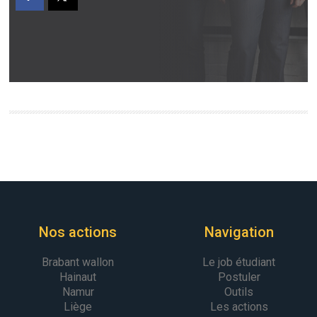
Nos actions
Navigation
Brabant wallon
Le job étudiant
Hainaut
Postuler
Namur
Outils
Liège
Les actions