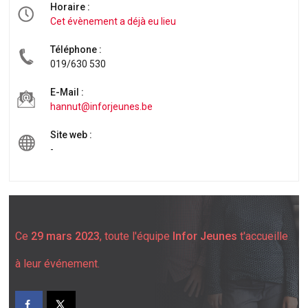
Horaire :
Cet évènement a déjà eu lieu
Téléphone :
019/630 530
E-Mail :
hannut@inforjeunes.be
Site web :
-
Ce
29 mars 2023
, toute l'équipe
Infor Jeunes
t'accueille
à leur événement.