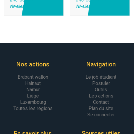
Infor Jeunes BW ·
Infor Jeunes BW ·
Nivelles
Nivelles
Nos actions
Navigation
Brabant wallon
Le job étudiant
Hainaut
Postuler
Namur
Outils
Liège
Les actions
Luxembourg
Contact
Toutes les régions
Plan du site
Se connecter
En savoir plus
Sources utiles