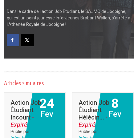
Dans le cadre de l’action Job Etudiant, le SAJMO de Jodoigne,
qui est un point jeunesse InforJeunes Brabant Wallon, s’arrête à
l’Athénée Royale de Jodoigne !
Articles similaires
24
8
Action Job
Action Job
Étudiant
Étudiant
Fev
Fev
Incourt
-
Hélécin...
-
Expiré
Expiré
Publié par
Publié par