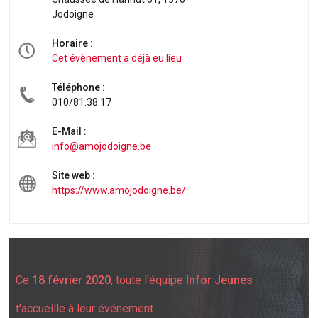
Jodoigne
Horaire :
Cet évènement a déjà eu lieu
Téléphone :
010/81.38.17
E-Mail :
info@amojodoigne.be
Site web :
https://www.amojodoigne.be/
Ce
18 février 2020
, toute l'équipe
Infor Jeunes
t'accueille à leur événement.