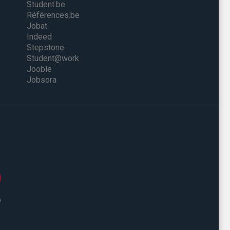
Student.be
Références.be
Jobat
Indeed
Stepstone
Student@work
Jooble
Jobsora