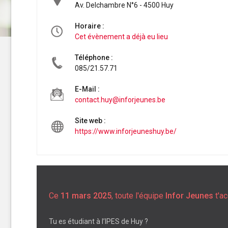
Av. Delchambre N°6 - 4500 Huy
Horaire :
Cet évènement a déjà eu lieu
Téléphone :
085/21.57.71
E-Mail :
contact.huy@inforjeunes.be
Site web :
https://www.inforjeuneshuy.be/
Ce
11 mars 2025
, toute l'équipe
Infor Jeunes
t'ac
Tu es étudiant à l’IPES de Huy ?