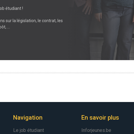
ob étudiant !
 sur la législation, le contrat, les
pôt, …
Navigation
En savoir plus
Le job étudiant
Inforjeunes.be