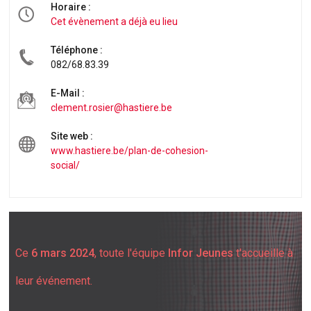
Horaire :
Cet évènement a déjà eu lieu
Téléphone :
082/68.83.39
E-Mail :
clement.rosier@hastiere.be
Site web :
www.hastiere.be/plan-de-cohesion-
social/
Ce
6 mars 2024
, toute l'équipe
Infor Jeunes
t'accueille à
leur événement.