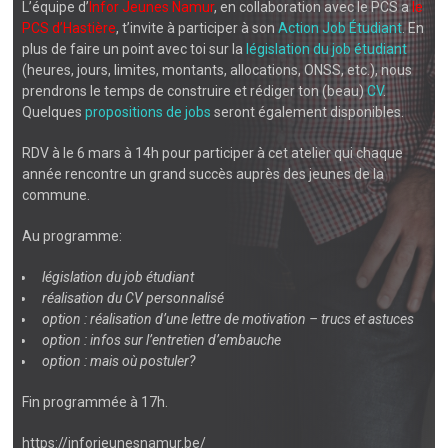
L’équipe d’
Infor Jeunes Namur
, en collaboration avec le PCS a
le
PCS d’Hastière
, t’invite à participer à son
Action Job Étudiant
. En
plus de faire un point avec toi sur la
législation du job étudiant
(heures, jours, limites, montants, allocations, ONSS, etc.), nous
prendrons le temps de construire et rédiger ton (beau)
CV
.
Quelques
propositions de jobs
seront également disponibles.
RDV à le 6 mars à 14h pour participer à cet atelier qui chaque
année rencontre un grand succès auprès des jeunes de la
commune.
Au programme:
législation du job étudiant
réalisation du CV personnalisé
option : réalisation d’une lettre de motivation – trucs et astuces
option : infos sur l’entretien d’embauche
option : mais où postuler?
Fin programmée à 17h.
https://inforjeunesnamur.be/