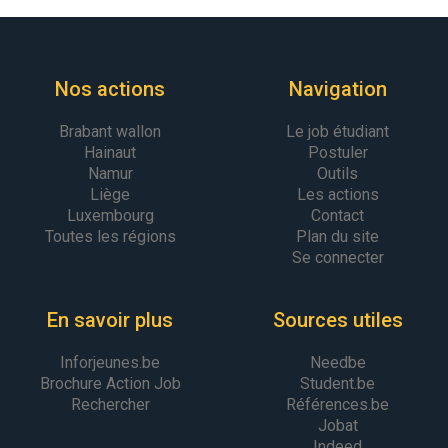
Nos actions
Navigation
Brabant wallon
Le job étudiant
Hainaut
Postuler
Namur
Outils
Liège
Les actions
Luxembourg
Contact
Toutes les régions
Plan du site
Se connecter
En savoir plus
Sources utiles
Inforjeunes.be
Needbe
Brochure Action Job
Student.be
Rechercher
Références.be
Jobat
Indeed