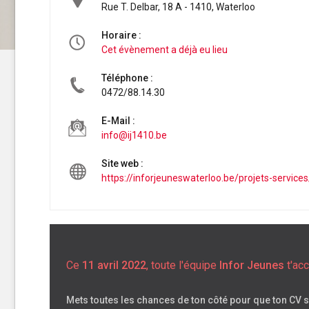
Rue T. Delbar, 18 A - 1410, Waterloo
Horaire :
Cet évènement a déjà eu lieu
Téléphone :
0472/88.14.30
E-Mail :
info@ij1410.be
Site web :
https://inforjeuneswaterloo.be/projets-services
Ce
11 avril 2022
, toute l'équipe
Infor Jeunes
t'acc
Mets toutes les chances de ton côté pour que ton CV s