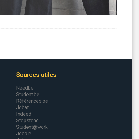
Sources utiles
Needbe
Student.be
Références.be
Jobat
Indeed
Stepstone
Student@work
Jooble