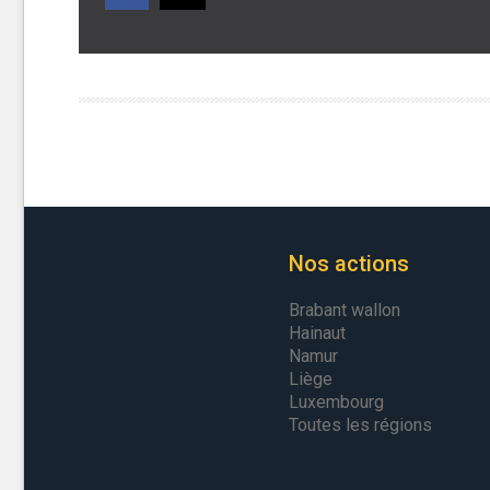
Nos actions
Brabant wallon
Hainaut
Namur
Liège
Luxembourg
Toutes les régions