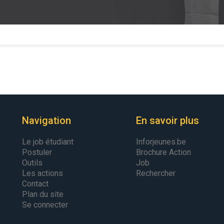
Navigation
En savoir plus
Le job étudiant
Inforjeunes.be
Postuler
Brochure Action
Outils
Job
Les actions
Rechercher
Contact
Plan du site
Se connecter