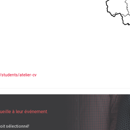
/students/atelier-cv
ueille à leur événement.
oit sélectionné!