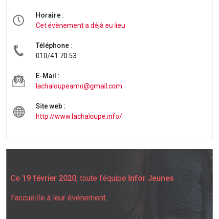
Horaire :
Cet évènement a déjà eu lieu
Téléphone :
010/41.70.53
E-Mail :
lachaloupeamo@gmail.com
Site web :
http://www.lachaloupe.info/
Ce
19 février 2020
, toute l'équipe
Infor Jeunes
t'accueille à leur événement.