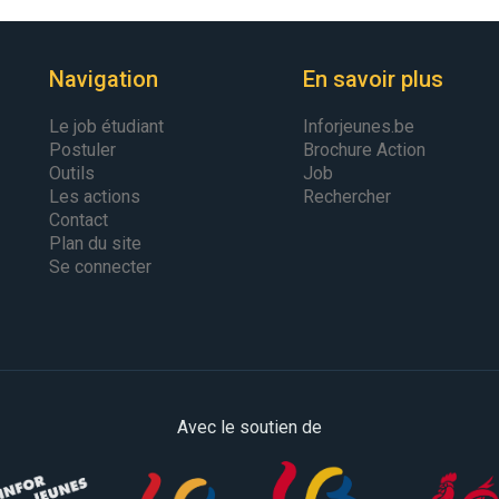
Navigation
En savoir plus
Le job étudiant
Inforjeunes.be
Postuler
Brochure Action
Outils
Job
Les actions
Rechercher
Contact
Plan du site
Se connecter
Avec le soutien de