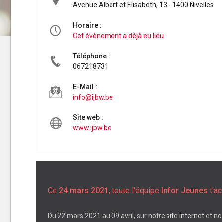
Avenue Albert et Elisabeth, 13 - 1400 Nivelles
Horaire :
Cet évènement a déjà eu lieu
Téléphone :
067218731
E-Mail :
info@ijbw.be
Site web :
www.ijbw.be
Ce
24 mars 2021
, toute l'équipe
Infor Jeunes
t'ac
Du
22 mars 2021 au 09 avril
, sur notre
site internet
et no