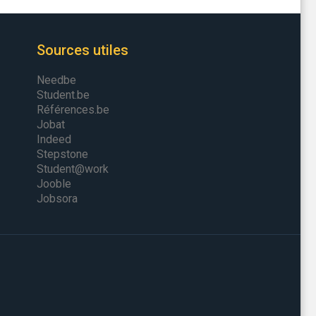
Sources utiles
Needbe
Student.be
Références.be
Jobat
Indeed
Stepstone
Student@work
Jooble
Jobsora