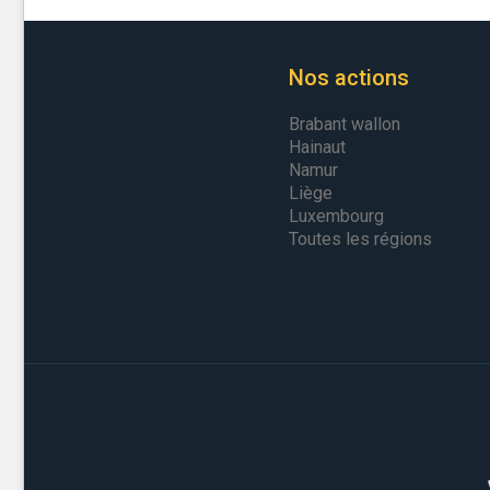
Nos actions
Brabant wallon
Hainaut
Namur
Liège
Luxembourg
Toutes les régions