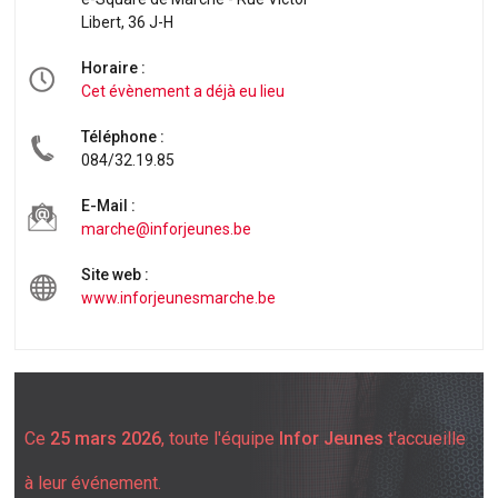
Libert, 36 J-H
Horaire :
Cet évènement a déjà eu lieu
Téléphone :
084/32.19.85
E-Mail :
marche@inforjeunes.be
Site web :
www.inforjeunesmarche.be
Ce
25 mars 2026
, toute l'équipe
Infor Jeunes
t'accueille
à leur événement.