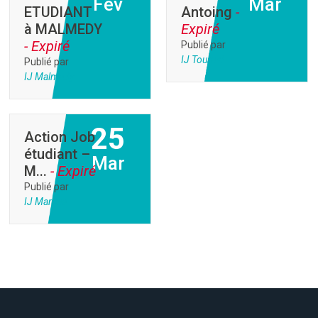
Fev
Mar
ETUDIANT
Antoing
-
à MALMEDY
Expiré
- Expiré
Publié par
IJ Tournai
Publié par
IJ Malmedy
25
Action Job
étudiant –
Mar
M...
- Expiré
Publié par
IJ Marche