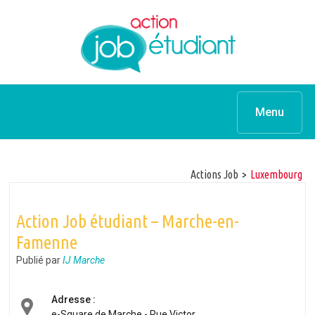
Menu
Actions Job
>
luxembourg
Action Job étudiant – Marche-en-
Famenne
Publié par
IJ Marche
Adresse :
e-Square de Marche - Rue Victor