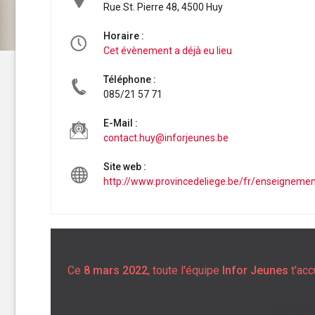
Rue St. Pierre 48, 4500 Huy
Horaire :
Cet évènement a déjà eu lieu
Téléphone :
085/21 57 71
E-Mail :
contact.huy@inforjeunes.be
Site web :
http://www.provincedeliege.be/fr/enseigneme
Ce
8 mars 2022
, toute l'équipe
Infor Jeunes
t'acc