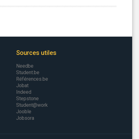
Sources utiles
Needbe
Student.be
Références.be
Jobat
Indeed
Stepstone
Student@work
Jooble
Jobsora