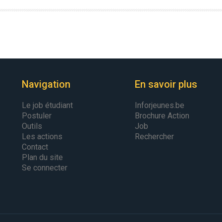
Navigation
En savoir plus
Le job étudiant
Inforjeunes.be
Postuler
Brochure Action
Outils
Job
Les actions
Rechercher
Contact
Plan du site
Se connecter