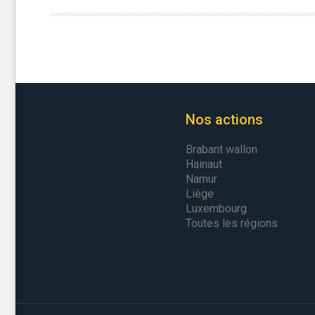
Nos actions
Brabant wallon
Hainaut
Namur
Liège
Luxembourg
Toutes les régions