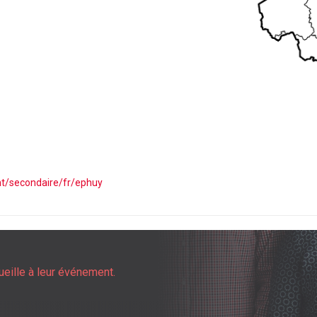
nt/secondaire/fr/ephuy
ueille à leur événement.