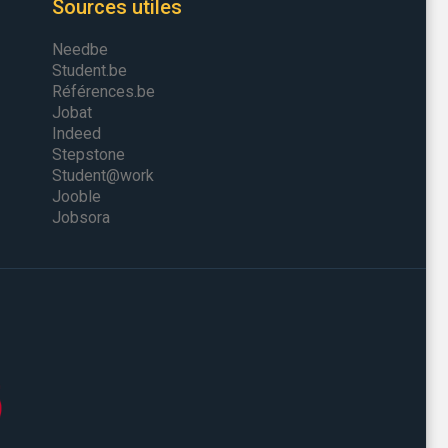
Sources utiles
Needbe
Student.be
Références.be
Jobat
Indeed
Stepstone
Student@work
Jooble
Jobsora