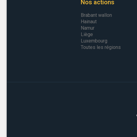
Nos actions
Brabant wallon
Hainaut
Namur
Liège
Luxembourg
Toutes les régions