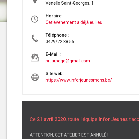
Venelle Saint-Georges, 1
Horaire :
Cet évènement a déjà eu lieu
Téléphone :
0479/22 38 55
E-Mail :
prijarpege@gmail.com
Site web :
https://www.inforjeunesmons.be/
Ce
21 avril 2020
, toute l'équipe
Infor Jeunes
t'acc
ATTENTION, CET ATELIER EST ANNULÉ !